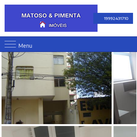
19992431710
Menu