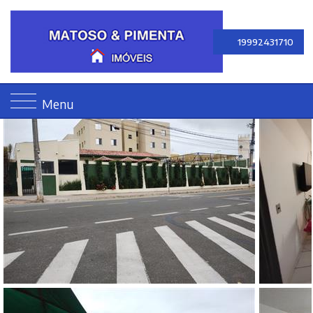
19992431710
Menu