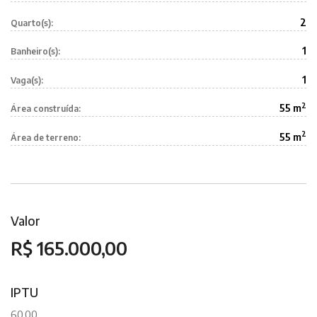
2
Quarto(s):
1
Banheiro(s):
1
Vaga(s):
2
55 m
Área construída:
2
55 m
Área de terreno:
Valor
R$ 165.000,00
IPTU
60,00