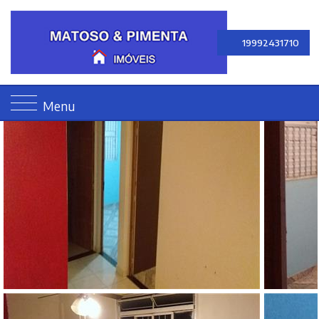
19992431710
Menu