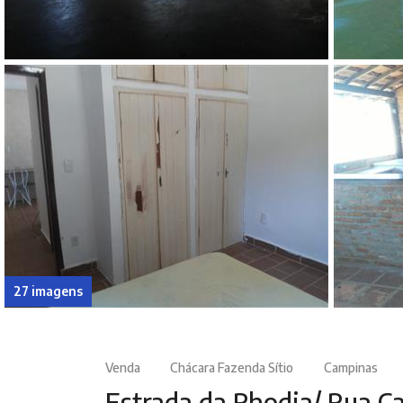
27 imagens
Venda
Chácara Fazenda Sítio
Campinas
Estrada da Rhodia/ Rua Ca