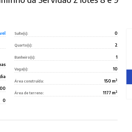
vel
0
Suíte(s):
2
Quarto(s):
1
Banheiro(s):
nas
10
Vaga(s):
dia
2
150 m
Área construída:
000
2
1177 m
Área de terreno:
0