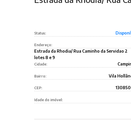
Disponí
Status:
Endereço:
Estrada da Rhodia/ Rua Caminho da Servidao 2
lotes 8 e 9
Campi
Cidade:
Vila Hollân
Bairro:
13085
CEP:
Idade do imóvel: