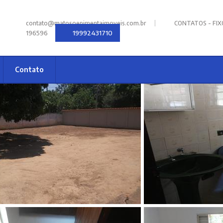
|
contato@matosoepimentaimoveis.com.br
CONTATOS - FIXOS
19992431710
196596
Contato