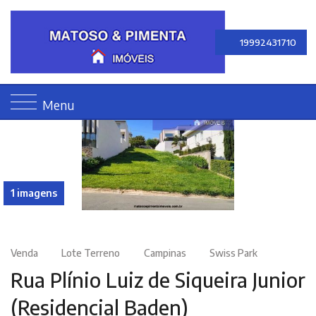
19992431710
Menu
1 imagens
Venda
Lote Terreno
Campinas
Swiss Park
Rua Plínio Luiz de Siqueira Junior
(Residencial Baden)